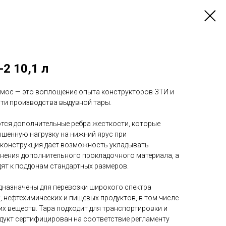
2 10,1 л
мос — это воплощение опыта конструкторов ЗТИ и
сти производства выдувной тары.
тся дополнительные ребра жесткости, которые
шенную нагрузку на нижний ярус при
 конструкция даёт возможность укладывать
енения дополнительного прокладочного материала, а
ят к поддонам стандартных размеров.
едназначены для перевозки широкого спектра
, нефтехимических и пищевых продуктов, в том числе
х веществ. Тара подходит для транспортировки и
одукт сертифицирован на соответствие регламенту