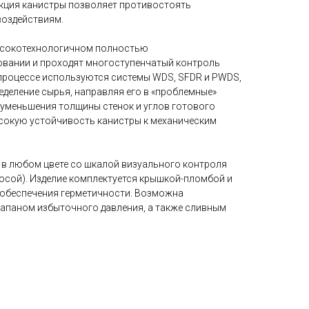
кция канистры позволяет противостоять
воздействиям.
ысокотехнологичном полностью
вании и проходят многоступенчатый контроль
 процессе используются системы WDS, SFDR и PWDS,
деление сырья, направляя его в «проблемные»
 уменьшения толщины стенок и углов готового
ысокую устойчивость канистры к механическим
 в любом цвете со шкалой визуального контроля
осой). Изделие комплектуется крышкой-пломбой и
 обеспечения герметичности. Возможна
апаном избыточного давления, а также сливным