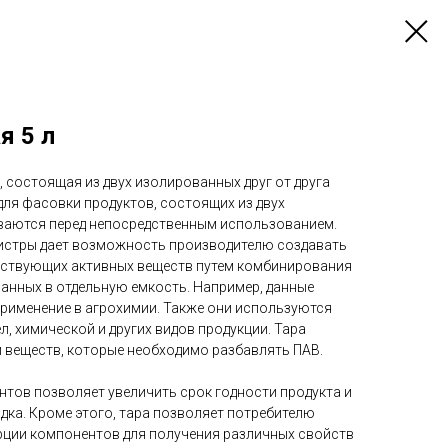
я 5 л
, состоящая из двух изолированных друг от друга
для фасовки продуктов, состоящих из двух
ваются перед непосредственным использованием.
истры дает возможность производителю создавать
йствующих активных веществ путем комбинирования
анных в отдельную емкость. Например, данные
рименение в агрохимии. Также они используются
л, химической и других видов продукции. Тара
 веществ, которые необходимо разбавлять ПАВ.
нтов позволяет увеличить срок годности продукта и
дка. Кроме этого, тара позволяет потребителю
ции компонентов для получения различных свойств