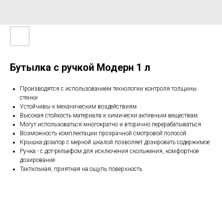
Бутылка с ручкой Модерн 1 л
Производятся с использованием технологии контроля толщины
стенки
Устойчивы к механическим воздействиям
Высокая стойкость материала к химически активным веществам
Могут использоваться многократно и вторично перерабатываться
Возможность комплектации прозрачной смотровой полосой
Крышка-дозатор с мерной шкалой позволяет дозировать содержимое
Ручка - с дот-рельефом для исключения скольжения, комфортное
дозирование
Тактильная, приятная на ощупь поверхность