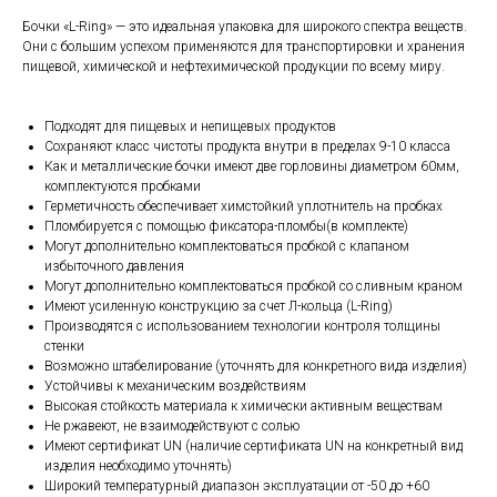
Бочки «L-Ring» — это идеальная упаковка для широкого спектра веществ.
Они с большим успехом применяются для транспортировки и хранения
пищевой, химической и нефтехимической продукции по всему миру.
Подходят для пищевых и непищевых продуктов
Сохраняют класс чистоты продукта внутри в пределах 9-10 класса
Как и металлические бочки имеют две горловины диаметром 60мм,
комплектуются пробками
Герметичность обеспечивает химстойкий уплотнитель на пробках
Пломбируется с помощью фиксатора-пломбы(в комплекте)
Могут дополнительно комплектоваться пробкой с клапаном
избыточного давления
Могут дополнительно комплектоваться пробкой со сливным краном
Имеют усиленную конструкцию за счет Л-кольца (L-Ring)
Производятся с использованием технологии контроля толщины
стенки
Возможно штабелирование (уточнять для конкретного вида изделия)
Устойчивы к механическим воздействиям
Высокая стойкость материала к химически активным веществам
Не ржавеют, не взаимодействуют с солью
Имеют сертификат UN (наличие сертификата UN на конкретный вид
изделия необходимо уточнять)
Широкий температурный диапазон эксплуатации от -50 до +60