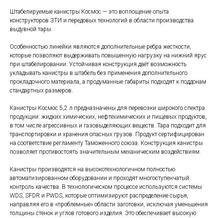
Штабелируемые канистры Космос — это воплощение опыта
конструкторов ЗТИ и передовых технологий в области производства
выдувной тары.
Особенностью линейки являются дополнительные ребра жесткости,
которые позволяют выдерживать повышенную нагрузку на нижний ярус
при штабелировании. Устойчивая конструкция даёт возможность
укладывать канистры в штабель без применения дополнительного
прокладочного материала, а продуманные габариты подходят к поддонам
стандартных размеров.
Канистры Космос 5,2 л предназначены для перевозки широкого спектра
продукции: жидких химических, нефтехимических и пищевых продуктов,
в том числе агрессивных и газовыделяющих веществ. Тара подходит для
транспортировки и хранения опасных грузов. Продукт сертифицирован
на соответствие регламенту Таможенного союза. Конструкция канистры
позволяет противостоять значительным механическим воздействиям.
Канистры производятся на высокотехнологичном полностью
автоматизированном оборудовании и проходят многоступенчатый
контроль качества. В технологическом процессе используются системы
WDS, SFDR и PWDS, которые оптимизируют распределение сырья,
направляя его в «проблемные» области заготовки, исключая уменьшения
толщины стенок и углов готового изделия. Это обеспечивает высокую